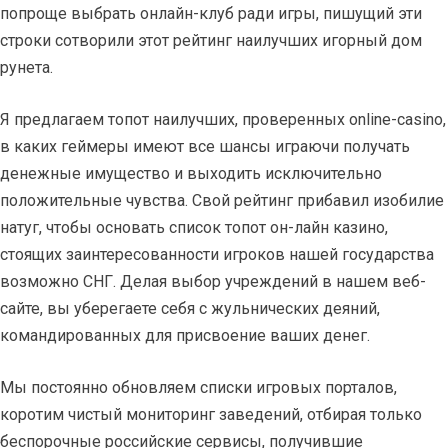
попроще выбрать онлайн-клуб ради игры, пишущий эти
строки сотворили этот рейтинг наилучших игорный дом
рунета.
Я предлагаем топот наилучших, проверенных online-casino,
в каких геймеры имеют все шансы играючи получать
денежные имущество и выходить исключительно
положительные чувства. Свой рейтинг прибавил изобилие
натуг, чтобы основать список топот он-лайн казино,
стоящих заинтересованности игроков нашей государства
возможно СНГ. Делая выбор учреждений в нашем веб-
сайте, вы уберегаете себя с жульнических деяний,
командированных для присвоение ваших денег.
Мы постоянно обновляем списки игровых порталов,
коротим чистый мониторинг заведений, отбирая только
беспорочные российские сервисы, получившие