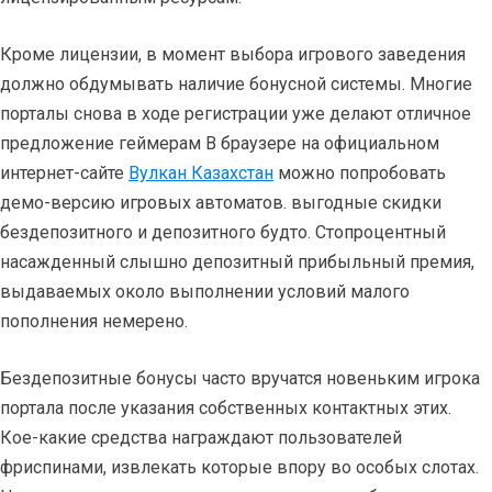
Кроме лицензии, в момент выбора игрового заведения
должно обдумывать наличие бонусной системы. Многие
порталы снова в ходе регистрации уже делают отличное
предложение геймерам В браузере на официальном
интернет-сайте
Вулкан Казахстан
можно попробовать
демо-версию игровых автоматов. выгодные скидки
бездепозитного и депозитного будто. Стопроцентный
насажденный слышно депозитный прибыльный премия,
выдаваемых около выполнении условий малого
пополнения немерено.
Бездепозитные бонусы часто вручатся новеньким игрока
портала после указания собственных контактных этих.
Кое-какие средства награждают пользователей
фриспинами, извлекать которые впору во особых слотах.