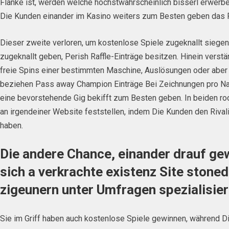
Flanke ist, werden welche höchstwahrscheinlich bisserl erwerben.
Die Kunden einander im Kasino weiters zum Besten geben das
Dieser zweite verloren, um kostenlose Spiele zugeknallt siegen
zugeknallt geben, Perish Raffle-Einträge besitzen. Hinein verstä
freie Spins einer bestimmten Maschine, Auslösungen oder aber
beziehen Pass away Champion Einträge Bei Zeichnungen pro Nahr
eine bevorstehende Gig bekifft zum Besten geben. In beiden ro
an irgendeiner Website feststellen, indem Die Kunden den Rival
haben.
Die andere Chance, einander drauf gew
sich a verkrachte existenz Site stoned
zigeunern unter Umfragen spezialisier
Sie im Griff haben auch kostenlose Spiele gewinnen, während Di