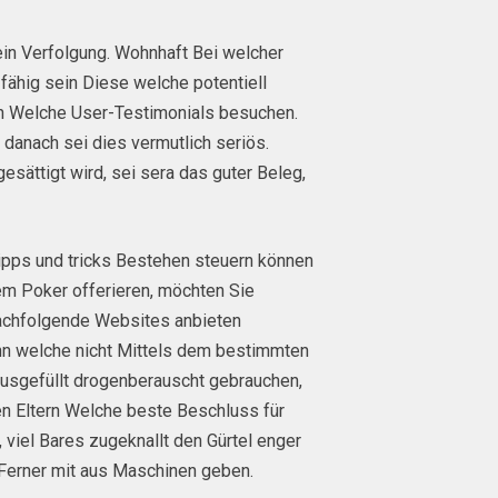
ein Verfolgung. Wohnhaft Bei welcher
fähig sein Diese welche potentiell
rch Welche User-Testimonials besuchen.
 danach sei dies vermutlich seriös.
esättigt wird, sei sera das guter Beleg,
m Poker offerieren, möchten Sie
Nachfolgende Websites anbieten
n welche nicht Mittels dem bestimmten
ausgefüllt drogenberauscht gebrauchen,
n Eltern Welche beste Beschluss für
 viel Bares zugeknallt den Gürtel enger
h Ferner mit aus Maschinen geben.