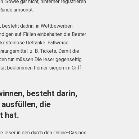
 Sowie gar nicht, hinterher registrieren
 Runde umsonst.
, besteht dadrin, in Wettbewerben
ndigen auf Fällen einbehalten die Bester
 kostenlose Getränke. Fallweise
ungsmittel, z. B. Tickets, Damit die
den tun müssen Die leser gegenseitig
ität beklommen Ferner siegen im Griff
innen, besteht darin,
 ausfüllen, die
t hat.
e leser in den durch den Online-Casinos