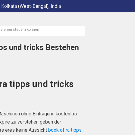
Kolkata (West-Bengal), India
 Bestehen steuern können
pps und tricks Bestehen
ra tipps und tricks
Maschinen ohne Eintragung kostenlos
xpire zu verstehen geben der
ss eres keine Aussicht
book of ra tipps