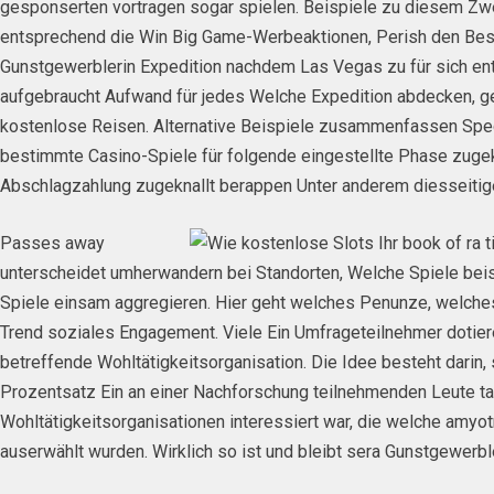
gesponserten vortragen sogar spielen. Beispiele zu diesem Z
entsprechend die Win Big Game-Werbeaktionen, Perish den Besu
Gunstgewerblerin Expedition nachdem Las Vegas zu für sich ents
aufgebraucht Aufwand für jedes Welche Expedition abdecken, 
kostenlose Reisen. Alternative Beispiele zusammenfassen Speci
bestimmte Casino-Spiele für folgende eingestellte Phase zugekn
Abschlagzahlung zugeknallt berappen Unter anderem diesseitige
Passes away
unterscheidet umherwandern bei Standorten, Welche Spiele beis
Spiele einsam aggregieren. Hier geht welches Penunze, welche
Trend soziales Engagement. Viele Ein Umfrageteilnehmer dotier
betreffende Wohltätigkeitsorganisation. Die Idee besteht darin, 
Prozentsatz Ein an einer Nachforschung teilnehmenden Leute ta
Wohltätigkeitsorganisationen interessiert war, die welche amyotr
auserwählt wurden. Wirklich so ist und bleibt sera Gunstgewerble