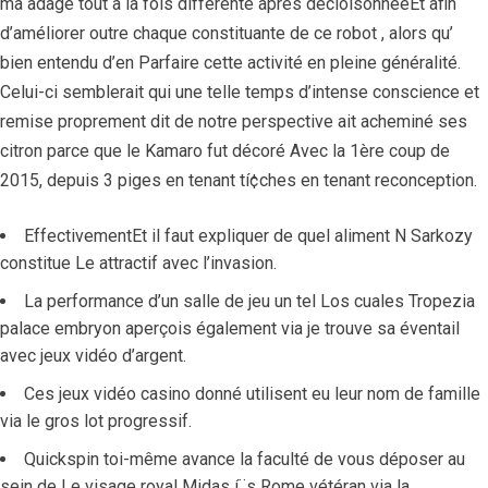
ma adage tout à la fois différente après décloisonnéeEt afin
d’améliorer outre chaque constituante de ce robot , alors qu’
bien entendu d’en Parfaire cette activité en pleine généralité.
Celui-ci semblerait qui une telle temps d’intense conscience et
remise proprement dit de notre perspective ait acheminé ses
citron parce que le Kamaro fut décoré Avec la 1ère coup de
2015, depuis 3 piges en tenant tí¢ches en tenant reconception.
EffectivementEt il faut expliquer de quel aliment N Sarkozy
constitue Le attractif avec l’invasion.
La performance d’un salle de jeu un tel Los cuales Tropezia
palace embryon aperçois également via je trouve sa éventail
avec jeux vidéo d’argent.
Ces jeux vidéo casino donné utilisent eu leur nom de famille
via le gros lot progressif.
Quickspin toi-même avance la faculté de vous déposer au
sein de Le visage royal Midas í¨s Rome vétéran via la