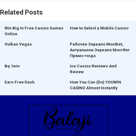
Related Posts
Win Big In Free Casino Games
How to Select a Mobile Casino
Online
Vulkan Vegas
Рабочее Зеркало Mostbet,
Актуальное Зеркало Мостбет
Прямо тогда
Bq 1win
Ice Casino Reviews And
Review
Earn Free Dash
How You Can (Do) YOUWIN
CASINO Almost Instantly