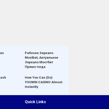
gas
Рабочее Зеркало
Mostbet, Актуальное
Зеркало Мостбет
Прямо тогда
Dash
How You Can (Do)
YOUWIN CASINO Almost
Instantly
Quick Links