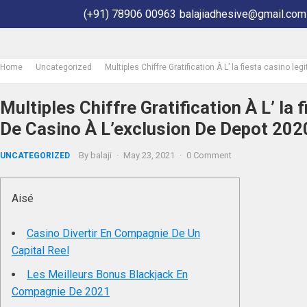
(+91) 78906 00963
balajiadhesive@gmail.com
Home
Uncategorized
Multiples Chiffre Gratification À L’ la fiesta casino l
Multiples Chiffre Gratification À L’ la 
De Casino À L’exclusion De Depot 202
By
balaji
·
May 23, 2021
·
0 Comment
UNCATEGORIZED
Aisé
Casino Divertir En Compagnie De Un
Capital Reel
Les Meilleurs Bonus Blackjack En
Compagnie De 2021