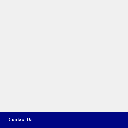
Contact Us