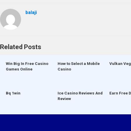
balaji
Related Posts
Win Big In Free Casino
How to Select a Mobile
Vulkan Ve
Games Online
Casino
Bq 1win
Ice Casino Reviews And
Earn Free 
Review