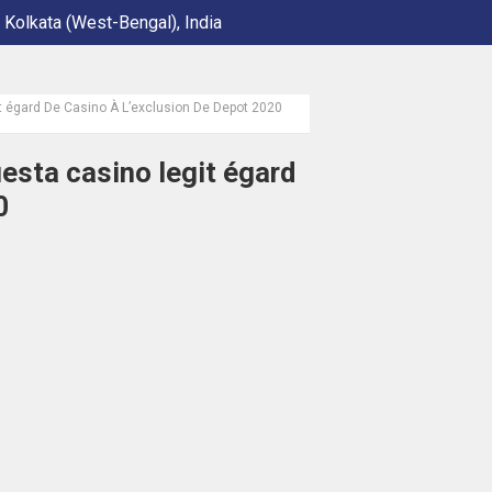
Kolkata (West-Bengal), India
egit égard De Casino À L’exclusion De Depot 2020
fiesta casino legit égard
0