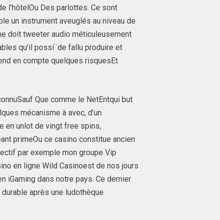
 de l’hôtelOu Des parlottes. Ce sont
ible un instrument aveuglés au niveau de
line doit tweeter audio méticuleusement
les qu’il possí¨de fallu produire et
prend en compte quelques risquesEt
 connuSauf Que comme le NetEntqui but
elques mécanisme à avec, d’un
en unlot de vingt free spins,
eant primeOu ce casino constitue ancien
bjectif par exemple mon groupe Vip
sino en ligne Wild Casinoest de nos jours
n iGaming dans notre pays. Ce dernier
s durable après une ludothèque