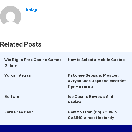
balaji
Related Posts
Win Big In Free Casino Games
How to Select a Mobile Casino
Online
Vulkan Vegas
Рабочее Зеркало Mostbet,
Актуальное Зеркало Мостбет
Прямо тогда
Bq 1win
Ice Casino Reviews And
Review
Earn Free Dash
How You Can (Do) YOUWIN
CASINO Almost Instantly