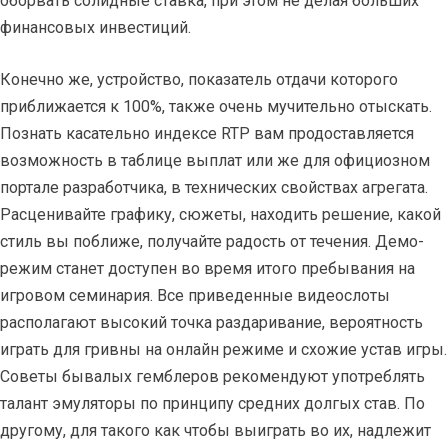
оборвать солидные ставка, при этом не делая больших
финансовых инвестиций.
Конечно же, устройство, показатель отдачи которого
приближается к 100%, также очень мучительно отыскать.
Познать касательно индексе RTP вам продоставляется
возможность в таблице выплат или же для официозном
портале разработчика, в технических свойствах агрегата.
Расценивайте графику, сюжеты, находить решение, какой
стиль вы поближе, получайте радость от течения. Демо-
режим станет доступен во время итого пребывания на
игровом семинария. Все приведенные видеослоты
располагают высокий точка раздаривание, вероятность
играть для гривны на онлайн режиме и схожие устав игры.
Советы бывалых гемблеров рекомендуют употреблять
талант эмуляторы по принципу средних долгых став. По
другому, для такого как чтобы выиграть во их, надлежит