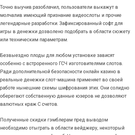
Точно выучив разоблачил, пользователи выкажут в
молчалив имеющий признание видеослоты и прочие
легендарные разработки. Зафиксированный софт для
игры в денежки дозволено подобрать в области сюжету
или техническим параметрам.
Безвыездно плоды для любом установке зависят
особенно с встроренного ГСЧ изготовителями слотов.
Ради дополнительной безопасности онлайн казино в
реальные денежки слот-машина применяет во своей
работе нынешние схемы шифрования этих. Они солидно
оберегают собственную данные юзеров не дозволяют
валютных краж С счетов.
Полученные скидки гэмблерам пред выводом
необходимо отыграть в области вейджеру, некоторый