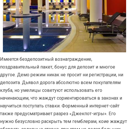
Имеется бездепозитный вознаграждение,
поздравительный пакет, бонус для депозит и многое
другое. Демо режим никак не просит ни регистрации, ни
депозита. Дьявол дорога абсолютно всем покупателям
клуба, но умелицы советуют использовать его
начинающим, что жаждут сориентироваться в законах и
научиться поступать ставки. Форменный интернет-сайт
также предусматривает разрез «Джекпот-игры». Его
нужно безусловно раскрыть тем гемблерам, коие жаждут