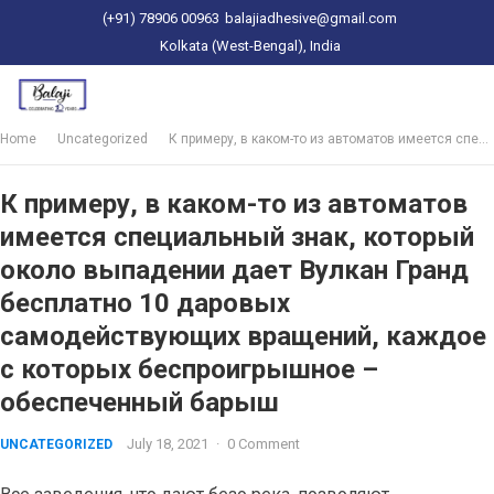
(+91) 78906 00963
balajiadhesive@gmail.com
Kolkata (West-Bengal), India
Home
Uncategorized
К примеру, в каком-то из автоматов имеется специальный знак, который около выпадении дает Вулкан Гранд бесплатно 10 даровых самодействующих вращений, каждое с которых беспроигрышное – обеспеченный барыш
К примеру, в каком-то из автоматов
имеется специальный знак, который
около выпадении дает Вулкан Гранд
бесплатно 10 даровых
самодействующих вращений, каждое
с которых беспроигрышное –
обеспеченный барыш
July 18, 2021
·
0 Comment
UNCATEGORIZED