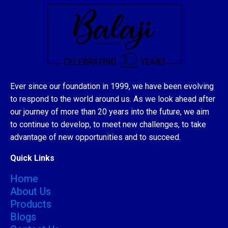
Ever since our foundation in 1999, we have been evolving
to respond to the world around us. As we look ahead after
our journey of more than 20 years into the future, we aim
to continue to develop, to meet new challenges, to take
advantage of new opportunities and to succeed.
Quick Links
Home
About Us
Products
Blogs