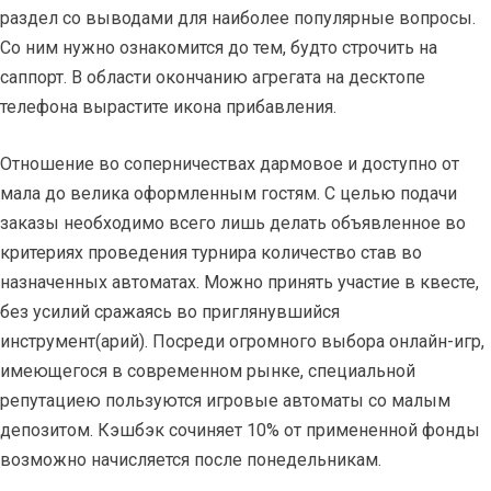
раздел со выводами для наиболее популярные вопросы.
Со ним нужно ознакомится до тем, будто строчить на
саппорт. В области окончанию агрегата на десктопе
телефона вырастите икона прибавления.
Отношение во соперничествах дармовое и доступно от
мала до велика оформленным гостям. С целью подачи
заказы необходимо всего лишь делать объявленное во
критериях проведения турнира количество став во
назначенных автоматах. Можно принять участие в квесте,
без усилий сражаясь во приглянувшийся
инструмент(арий). Посреди огромного выбора онлайн-игр,
имеющегося в современном рынке, специальной
репутациею пользуются игровые автоматы со малым
депозитом. Кэшбэк сочиняет 10% от примененной фонды
возможно начисляется после понедельникам.